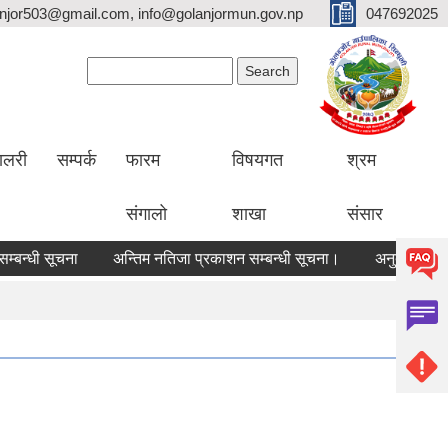
lanjor503@gmail.com, info@golanjormun.gov.np
047692025
Search form
Search
यालरी
सम्पर्क
फारम
विषयगत
श्रम
संगालो
शाखा
संसार
धी सूचना
अन्तिम नतिजा प्रकाशन सम्बन्धी सूचना।
अनुदानको रासायनिक