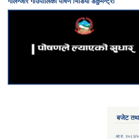
गोलन्जोर गाउँपालिका पोषण भिडियो डकुमेन्ट्री
बजेट तथा
आ.व. २०८२/०८