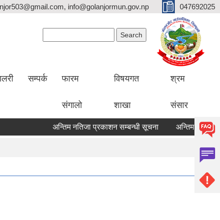
lanjor503@gmail.com, info@golanjormun.gov.np
047692025
Search form
Search
यालरी
सम्पर्क
फारम
विषयगत
श्रम
संगालो
शाखा
संसार
अन्तिम नतिजा प्रकाशन सम्बन्धी सूचना
अन्तिम नतिजा प्रकाश