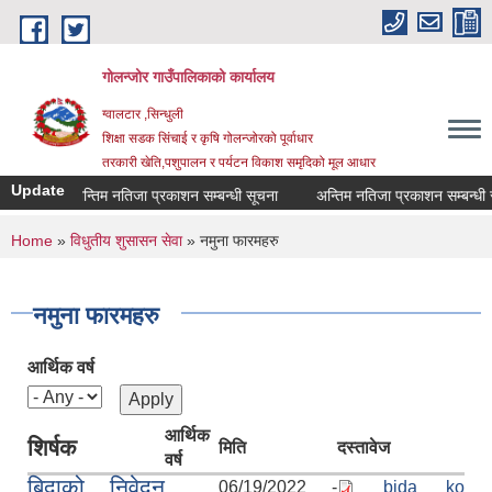
Skip to main content
गोलन्जोर गाउँपालिकाको कार्यालय
ग्वालटार ,सिन्धुली
शिक्षा सडक सिंचाई र कृषि गोलन्जोरको पूर्वाधार
तरकारी खेति,पशुपालन र पर्यटन विकाश समृदिको मूल आधार
Update
अन्तिम नतिजा प्रकाशन सम्बन्धी सूचना
अन्तिम नतिजा प्रकाशन सम्बन्धी सूच
You are here
Home
»
विधुतीय शुसासन सेवा
» नमुना फारमहरु
नमुना फारमहरु
आर्थिक वर्ष
आर्थिक
शिर्षक
मिति
दस्तावेज
वर्ष
बिदाको निवेदन
06/19/2022 -
bida ko