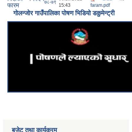
७८-७९
फारम
15:43
faram.pdf
गोलन्जोर गाउँपालिका पोषण भिडियो डकुमेन्ट्री
बजेट तथा कार्यक्रम