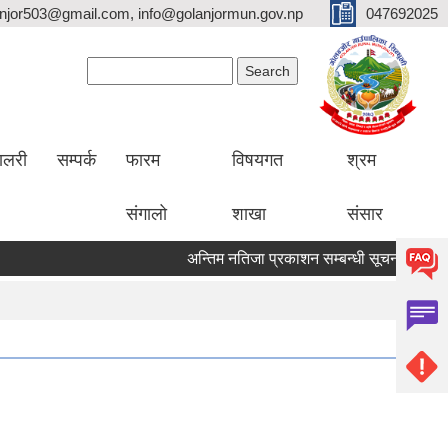
lanjor503@gmail.com, info@golanjormun.gov.np
047692025
Search form
Search
यालरी
सम्पर्क
फारम
विषयगत
श्रम
संगालो
शाखा
संसार
अन्तिम नतिजा प्रकाशन सम्बन्धी सूचना
अन्तिम 