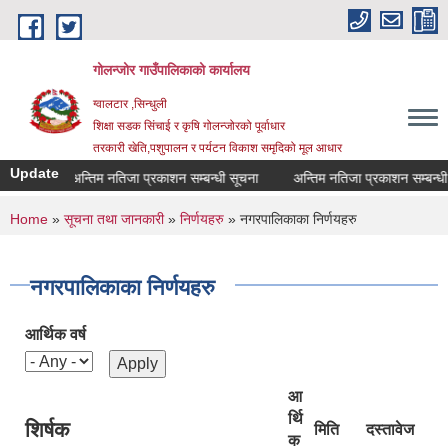
Skip to main content
गोलन्जोर गाउँपालिकाको कार्यालय
ग्वालटार ,सिन्धुली
शिक्षा सडक सिंचाई र कृषि गोलन्जोरको पूर्वाधार
तरकारी खेति,पशुपालन र पर्यटन विकाश समृदिको मूल आधार
Update
अन्तिम नतिजा प्रकाशन सम्बन्धी सूचना
अन्तिम नतिजा प्रकाशन सम्बन्धी सू
You are here
Home
»
सूचना तथा जानकारी
»
निर्णयहरु
» नगरपालिकाका निर्णयहरु
नगरपालिकाका निर्णयहरु
आर्थिक वर्ष
आ
र्थि
शिर्षक
मिति
दस्तावेज
क