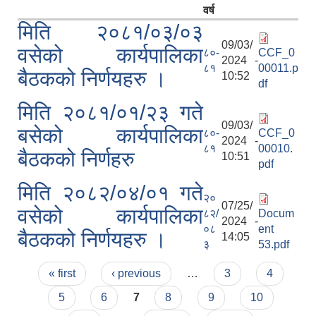
वर्ष
मिति २०८१/०३/०३
09/03/
वसेको कार्यपालिका
८०-
CCF_0
2024 -
८१
00011.p
बैठकको निर्णयहरु ।
10:52
df
मिति २०८१/०१/२३ गते
09/03/
बसेको कार्यपालिका
८०-
CCF_0
2024 -
८१
00010.
बैठकको निर्णहरु
10:51
pdf
मिति २०८२/०४/०१ गते
२०
07/25/
वसेको कार्यपालिका
८२/
Docum
2024 -
०८
ent
बैठकको निर्णयहरु ।
14:05
३
53.pdf
Pages
« first
‹ previous
…
3
4
5
6
7
8
9
10