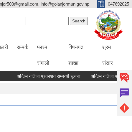
lanjor503@gmail.com, info@golanjormun.gov.np
047692025
Search form
Search
यालरी
सम्पर्क
फारम
विषयगत
श्रम
संगालो
शाखा
संसार
अन्तिम नतिजा प्रकाशन सम्बन्धी सूचना
अन्तिम नतिजा प्रकाशन सम्बन्