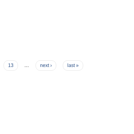
13
…
next ›
last »