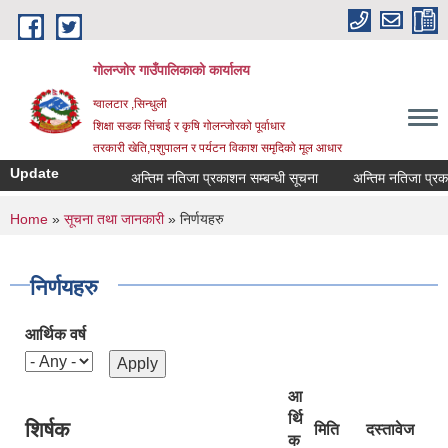
Skip to main content
गोलन्जोर गाउँपालिकाको कार्यालय
ग्वालटार ,सिन्धुली
शिक्षा सडक सिंचाई र कृषि गोलन्जोरको पूर्वाधार
तरकारी खेति,पशुपालन र पर्यटन विकाश समृदिको मूल आधार
Update
अन्तिम नतिजा प्रकाशन सम्बन्धी सूचना
अन्तिम नतिजा प्रकाशन 
You are here
Home
»
सूचना तथा जानकारी
» निर्णयहरु
निर्णयहरु
आर्थिक वर्ष
आ
र्थि
शिर्षक
मिति
दस्तावेज
क