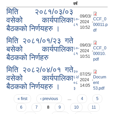
वर्ष
मिति २०८१/०३/०३
09/03/
वसेको कार्यपालिका
८०-
CCF_0
2024 -
८१
00011.p
बैठकको निर्णयहरु ।
10:52
df
मिति २०८१/०१/२३ गते
09/03/
बसेको कार्यपालिका
८०-
CCF_0
2024 -
८१
00010.
बैठकको निर्णहरु
10:51
pdf
मिति २०८२/०४/०१ गते
२०
07/25/
वसेको कार्यपालिका
८२/
Docum
2024 -
०८
ent
बैठकको निर्णयहरु ।
14:05
३
53.pdf
Pages
« first
‹ previous
…
4
5
6
7
8
9
10
11