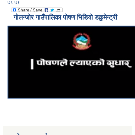
७८-७९
गोलन्जोर गाउँपालिका पोषण भिडियो डकुमेन्ट्री